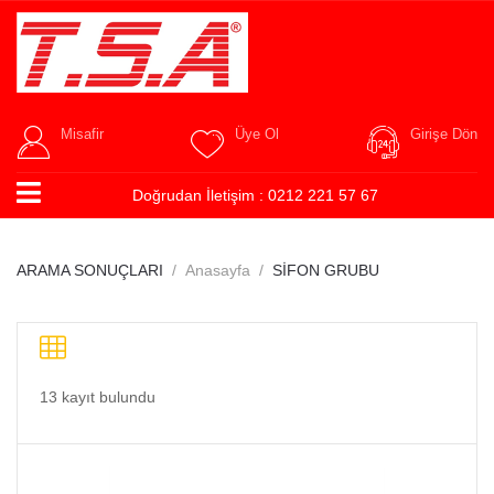
Misafir
Üye Ol
Girişe Dön
Doğrudan İletişim :
0212 221 57 67
ARAMA SONUÇLARI
Anasayfa
SİFON GRUBU
13 kayıt bulundu