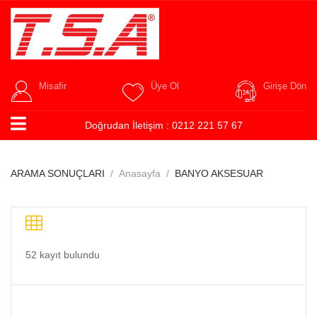
Misafir
Üye Ol
Girişe Dön
Doğrudan İletişim :
0212 221 57 67
ARAMA SONUÇLARI
Anasayfa
BANYO AKSESUAR
52 kayıt bulundu