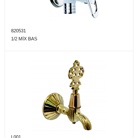
820531
1/2 MİX BAS
L001