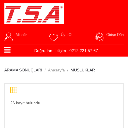
Misafir
Üye Ol
Girişe Dön
Doğrudan İletişim :
0212 221 57 67
ARAMA SONUÇLARI
Anasayfa
MUSLUKLAR
26 kayıt bulundu